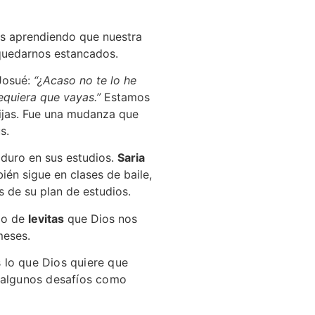
os aprendiendo que nuestra
 quedarnos estancados.
 Josué:
“¿Acaso no te lo he
equiera que vayas.”
Estamos
ijas. Fue una mudanza que
s.
duro en sus estudios.
Saria
én sigue en clases de baile,
 de su plan de estudios.
do de
levitas
que Dios nos
meses.
 lo que Dios quiere que
s algunos desafíos como