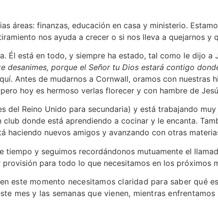
ias áreas: finanzas, educación en casa y ministerio. Estam
stiramiento nos ayuda a crecer o si nos lleva a quejarnos y
. Él está en todo, y siempre ha estado, tal como le dijo a
te desanimes, porque el Señor tu Dios estará contigo dond
quí. Antes de mudarnos a Cornwall, oramos con nuestras h
, pero hoy es hermoso verlas florecer y con hambre de Jesú
 del Reino Unido para secundaria) y está trabajando muy 
 club donde está aprendiendo a cocinar y le encanta. Tambi
á haciendo nuevos amigos y avanzando con otras materias
e tiempo y seguimos recordándonos mutuamente el llama
 provisión para todo lo que necesitamos en los próximos 
 en este momento necesitamos claridad para saber qué es
 este mes y las semanas que vienen, mientras enfrentamo