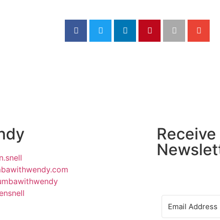
ndy
Receive
Newslet
n.snell
bawithwendy.com
mbawithwendy
nsnell