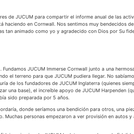
res de JUCUM para compartir el informe anual de las activi
stá haciendo en Cornwall. Nos sentimos muy bendecidos de 
entas tan animado como yo y agradecido con Dios por Su fide
all. Fundamos JUCUM Immerse Cornwall junto a una hermosa
ndo el terreno para que JUCUM pudiera llegar. No sabíam
duría de los fundadores de JUCUM Inglaterra (quienes siem
ar una base), el increíble apoyo de JUCUM Harpenden (que
bía sido preparada por 5 años.
bordaría, donde seríamos una bendición para otros, una pie
ndado. Muchas personas empezaron a ver provisión en autos y