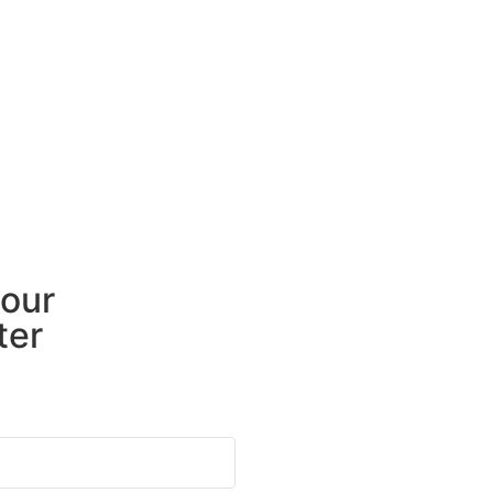
 our
ter