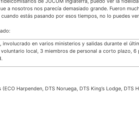
s fideicomisarios de JUCUM Inglaterra, puedo ver la fidelid
que a nosotros nos parecía demasiado grande. Fueron muc
 cuando estás pasando por esos tiempos, no lo puedes ver
sado:
 involucrado en varios ministerios y salidas durante el últ
voluntario local, 3 miembros de personal a corto plazo, 6 
.
s (ECO Harpenden, DTS Noruega, DTS King’s Lodge, DTS H