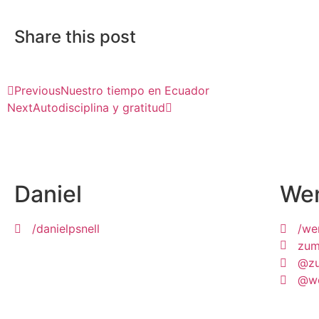
Share this post
Previous
Nuestro tiempo en Ecuador
Next
Autodisciplina y gratitud
Daniel
We
/danielpsnell
/we
zum
@zu
@we